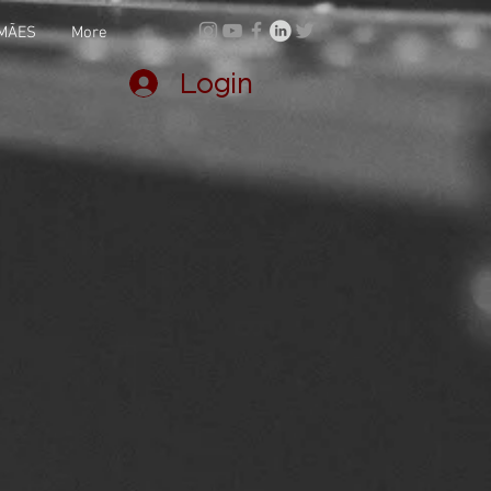
MÃES
More
Login